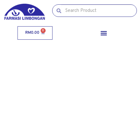
0
RM
0.00