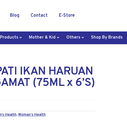
Blog
Contact
E-Store
 Products
Mother & Kid
Others
Shop By Brands
ATI IKAN HARUAN
GAMAT (75ML x 6’S)
n’s Health
,
Woman's Health