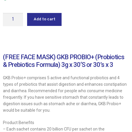
Add to cart
(FREE FACE MASK) GKB PROBIO+ (Probiotics
& Prebiotics Formula) 3g x 30‘S or 30’s x 3
GKB Probio+ comprises 5 active and functional probiotics and 4
types of prebiotics that assist digestion and enhances constipation
and diarrhea. Recommended for people who consume medicine
frequently. If you have sensitive stomach that constantly leads to
digestion issues such as stomach ache or diarrhea, GKB Probio+
would be suitable for you.
Product Benefits
– Each sachet contains 20 billion CFU per sachet on the