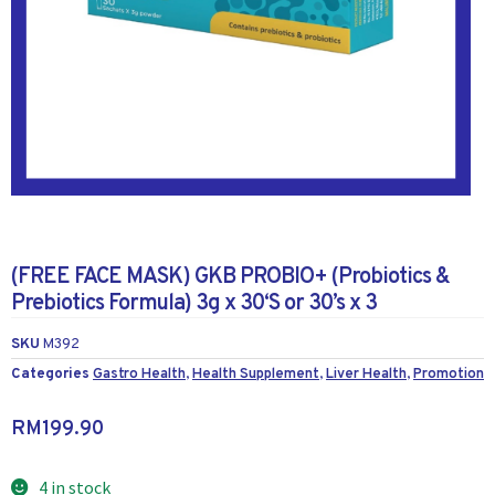
(FREE FACE MASK) GKB PROBIO+ (Probiotics &
Prebiotics Formula) 3g x 30‘S or 30’s x 3
SKU
M392
Categories
Gastro Health
,
Health Supplement
,
Liver Health
,
Promotion
RM
199.90
4 in stock