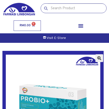
0
RM
0.00
Visit E-Store