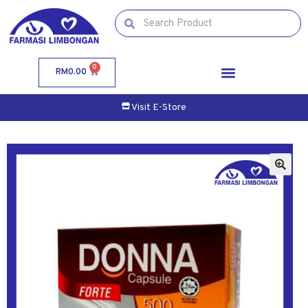
0
RM
0.00
Visit E-Store